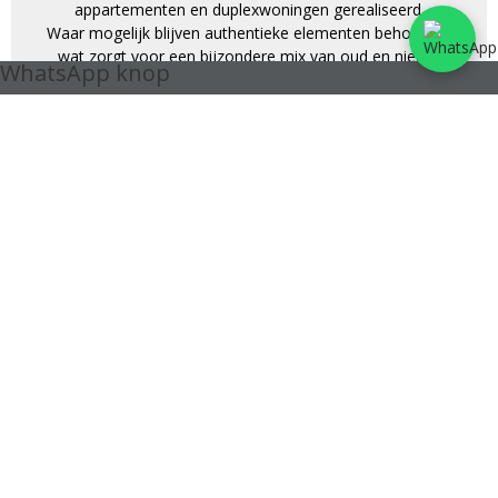
appartementen en duplexwoningen gerealiseerd.
Waar mogelijk blijven authentieke elementen behouden,
wat zorgt voor een bijzondere mix van oud en nieuw.
WhatsApp knop
Bovendien sluit het nieuw aangelegde park Oude-God
naadloos aan op dit levendige stadsdeel.
Dankzij de centrale ligging in het hart van Mortsel, heb je
werkelijk alles binnen handbereik. Winkels, openbaar
vervoer (tram 7 en 15, bus en trein) en tal van
voorzieningen liggen op wandelafstand.
Duurzaam wonen staat centraal: alle appartementen en
woningen worden verwarmd via energiezuinige
warmtepompen.
Voor ieder wat wils:
·Een gevarieerd aanbod van appartementen met 1, 2 of 3
slaapkamers
·Ruimtelijke penthouses met hoge plafonds en royale
dakterrassen
Nieuwsgierig naar meer?
Ontdek alle details van dit bijzondere project en laat je
verrassen door het wooncomfort in Stadsterras.