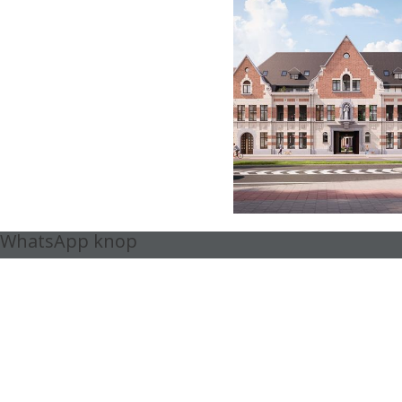
WhatsApp knop
Ontvang alle panden in preview !
Over ons
Te
Onze meerwaarde
Te 
Ontvang ons aanbod op maat
Ni