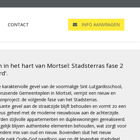
CONTACT
INFO AANVRAGEN
in het hart van Mortsel: Stadsterras fase 2
rd'.
e karaktervolle gevel van de voormalige Sint-Lutgardisschool,
bruisende Gemeenteplein in Mortsel, verrijst een nieuw en
onproject: de volgende fase van het Stadsterras.
ante gevel aan de straatzijde blijft behouden en vormt zo een
us geheel met de moderne nieuwbouw aan de achterzijde.
den stijlvolle appartementen en duplexwoningen gerealiseerd.
elijk blijven authentieke elementen behouden, wat zorgt voor
ondere mix van oud en nieuw. Bovendien sluit het nieuw
de park Oude-God naadloos aan op dit levendige stadsdeel.