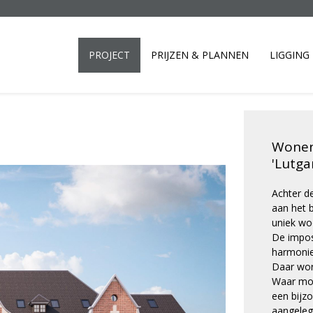
PROJECT
PRIJZEN & PLANNEN
LIGGING
Wonen 
'Lutga
Achter d
aan het 
uniek wo
De impos
harmonie
Daar wor
Waar mog
een bijz
aangeleg