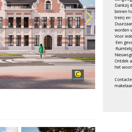
Dankzij d
binnen h
trein) en
Duurzaam
worden v
Voor iede
·Een gev
·Ruimtel
Nieuwsgi
Ontdek al
het woon
Contacte
makelaar