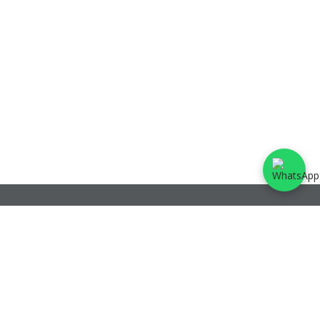
Fruithoflaan 1A, 2600 Berchem
Kantoren te
Aartselaar
,
Antwerpen
,
Berchem
,
Kontich
en
Mortsel
info@coprimmo.be