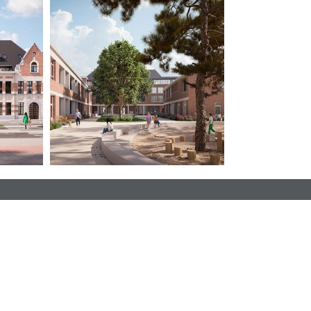
 koop
Gratis waardebepaling
huur
Verkoopconcepten
euwbouw
Contacteer ons