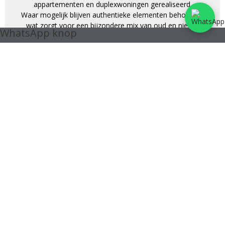
appartementen en duplexwoningen gerealiseerd.
Waar mogelijk blijven authentieke elementen behouden,
wat zorgt voor een bijzondere mix van oud en nieuw.
WhatsApp knop
Bovendien sluit het nieuw aangelegde park Oude-God
naadloos aan op dit levendige stadsdeel.
Dankzij de centrale ligging in het hart van Mortsel, heb je
werkelijk alles binnen handbereik. Winkels, openbaar
vervoer (tram 7 en 15, bus en trein) en tal van
voorzieningen liggen op wandelafstand.
Duurzaam wonen staat centraal: alle appartementen en
woningen worden verwarmd via energiezuinige
warmtepompen.
Voor ieder wat wils:
·Een gevarieerd aanbod van appartementen met 1, 2 of 3
slaapkamers
·Ruimtelijke penthouses met hoge plafonds en royale
dakterrassen
Nieuwsgierig naar meer?
Ontdek alle details van dit bijzondere project en laat je
verrassen door het wooncomfort in Stadsterras.