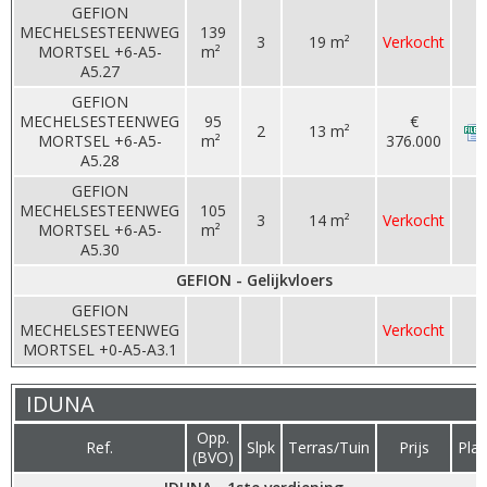
GEFION
MECHELSESTEENWEG
139
3
19 m²
Verkocht
MORTSEL +6-A5-
m²
A5.27
GEFION
MECHELSESTEENWEG
95
€
2
13 m²
MORTSEL +6-A5-
m²
376.000
A5.28
GEFION
MECHELSESTEENWEG
105
3
14 m²
Verkocht
MORTSEL +6-A5-
m²
A5.30
GEFION - Gelijkvloers
GEFION
MECHELSESTEENWEG
Verkocht
MORTSEL +0-A5-A3.1
IDUNA
Opp.
Ref.
Slpk
Terras/Tuin
Prijs
Pla
(BVO)