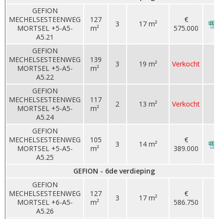
GEFION
MECHELSESTEENWEG
127
€
3
17 m²
MORTSEL +5-A5-
m²
575.000
A5.21
GEFION
MECHELSESTEENWEG
139
3
19 m²
Verkocht
MORTSEL +5-A5-
m²
A5.22
GEFION
MECHELSESTEENWEG
117
2
13 m²
Verkocht
MORTSEL +5-A5-
m²
A5.24
GEFION
MECHELSESTEENWEG
105
€
3
14 m²
MORTSEL +5-A5-
m²
389.000
A5.25
GEFION - 6de verdieping
GEFION
MECHELSESTEENWEG
127
€
3
17 m²
MORTSEL +6-A5-
m²
586.750
A5.26