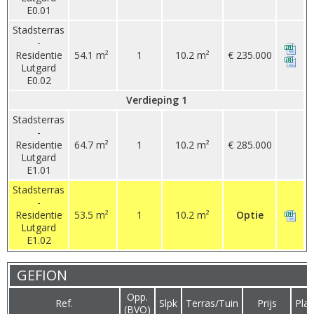
E0.01
Stadsterras
-
Residentie
54.1 m²
1
10.2 m²
€ 235.000
Lutgard
E0.02
Verdieping 1
Stadsterras
-
Residentie
64.7 m²
1
10.2 m²
€ 285.000
Lutgard
E1.01
Stadsterras
-
Residentie
53.5 m²
1
10.2 m²
Optie
Lutgard
E1.02
GEFION
Opp.
Ref.
Slpk
Terras/Tuin
Prijs
Pla
(BVO)