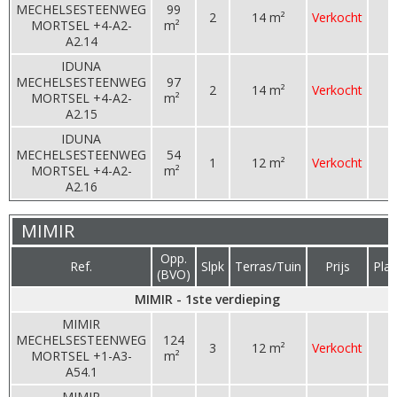
MECHELSESTEENWEG
99
2
14 m²
Verkocht
MORTSEL +4-A2-
m²
A2.14
IDUNA
MECHELSESTEENWEG
97
2
14 m²
Verkocht
MORTSEL +4-A2-
m²
A2.15
IDUNA
MECHELSESTEENWEG
54
1
12 m²
Verkocht
MORTSEL +4-A2-
m²
A2.16
MIMIR
Opp.
Ref.
Slpk
Terras/Tuin
Prijs
Pla
(BVO)
MIMIR - 1ste verdieping
MIMIR
MECHELSESTEENWEG
124
3
12 m²
Verkocht
MORTSEL +1-A3-
m²
A54.1
MIMIR