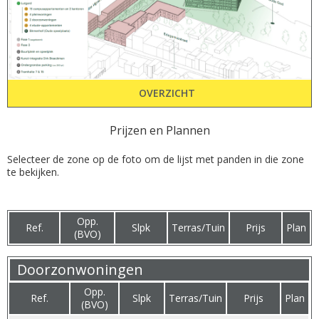
OVERZICHT
Prijzen en Plannen
Selecteer de zone op de foto om de lijst met panden in die zone
te bekijken.
Opp.
Ref.
Slpk
Terras/Tuin
Prijs
Plan
(BVO)
Doorzonwoningen
Opp.
Ref.
Slpk
Terras/Tuin
Prijs
Plan
(BVO)