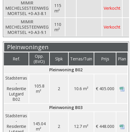
MIMIR
115
MECHELSESTEENWEG
Verkocht
m²
MORTSEL +0-A3-8.1
MIMIR
110
MECHELSESTEENWEG
Verkocht
m²
MORTSEL +0-A3-9.1
Pleinwoningen
Opp.
Ref.
Slpk
Terras/Tuin
Prijs
Plan
(BVO)
Pleinwoning B02
Stadsterras
-
105.8
Residentie
2
10.6 m²
€ 405.000
m²
Lutgard
B02
Pleinwoning B03
Stadsterras
-
145.04
Residentie
2
12.7 m²
€ 448.000
m²
Lutgard