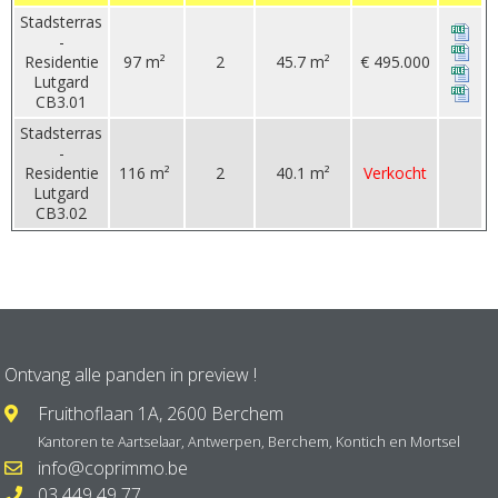
Stadsterras
-
Residentie
97 m²
2
45.7 m²
€ 495.000
Lutgard
CB3.01
Stadsterras
-
Residentie
116 m²
2
40.1 m²
Verkocht
Lutgard
CB3.02
Ontvang alle panden in preview !
Fruithoflaan 1A, 2600 Berchem
Kantoren te
Aartselaar
,
Antwerpen
,
Berchem
,
Kontich
en
Mortsel
info@coprimmo.be
03 449 49 77