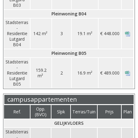
B03
Pleinwoning B04
Stadsterras
-
Residentie
142 m²
3
19.1 m²
€ 448.000
Lutgard
B04
Pleinwoning B05
Stadsterras
-
159.2
Residentie
2
16.9 m²
€ 489.000
m²
Lutgard
B05
campusappartementen
Opp.
Ref.
Slpk
Terras/Tuin
Prijs
Plan
(BVO)
GELIJKVLOERS
Stadsterras
-