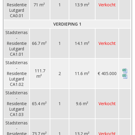
Residentie
71 m²
1
13.9 m²
Verkocht
Lutgard
CA0.01
VERDIEPING 1
Stadsterras
-
Residentie
66.7 m²
1
14.1 m²
Verkocht
Lutgard
CA1.01
Stadsterras
-
111.7
Residentie
2
11.6 m²
€ 405.000
m²
Lutgard
CA1.02
Stadsterras
-
Residentie
65.4 m²
1
9.6 m²
Verkocht
Lutgard
CA1.03
Stadsterras
-
Residentie
73.7 m²
1
13.2 m²
Verkocht