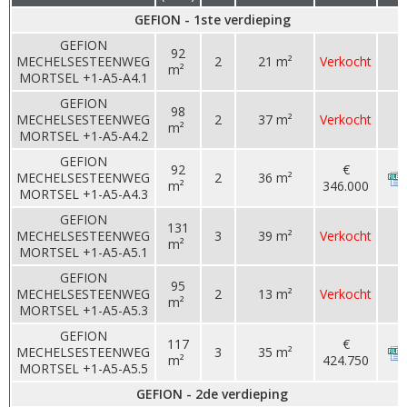
GEFION - 1ste verdieping
GEFION
92
MECHELSESTEENWEG
2
21 m²
Verkocht
m²
MORTSEL +1-A5-A4.1
GEFION
98
MECHELSESTEENWEG
2
37 m²
Verkocht
m²
MORTSEL +1-A5-A4.2
GEFION
92
€
MECHELSESTEENWEG
2
36 m²
m²
346.000
MORTSEL +1-A5-A4.3
GEFION
131
MECHELSESTEENWEG
3
39 m²
Verkocht
m²
MORTSEL +1-A5-A5.1
GEFION
95
MECHELSESTEENWEG
2
13 m²
Verkocht
m²
MORTSEL +1-A5-A5.3
GEFION
117
€
MECHELSESTEENWEG
3
35 m²
m²
424.750
MORTSEL +1-A5-A5.5
GEFION - 2de verdieping