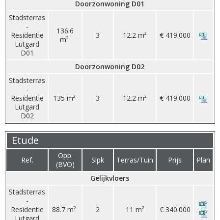
Doorzonwoning D01
Stadsterras
-
136.6
Residentie
3
12.2 m²
€ 419.000
m²
Lutgard
D01
Doorzonwoning D02
Stadsterras
-
Residentie
135 m²
3
12.2 m²
€ 419.000
Lutgard
D02
Etude
Opp.
Ref.
Slpk
Terras/Tuin
Prijs
Plan
(BVO)
Gelijkvloers
Stadsterras
-
Residentie
88.7 m²
2
11 m²
€ 340.000
Lutgard