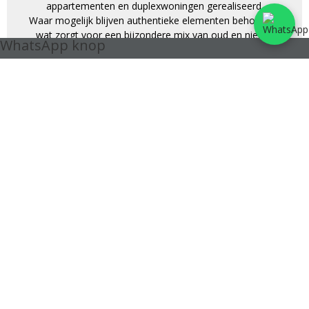
appartementen en duplexwoningen gerealiseerd.
Waar mogelijk blijven authentieke elementen behouden,
wat zorgt voor een bijzondere mix van oud en nieuw.
WhatsApp knop
Bovendien sluit het nieuw aangelegde park Oude-God
naadloos aan op dit levendige stadsdeel.
Dankzij de centrale ligging in het hart van Mortsel, heb je
werkelijk alles binnen handbereik. Winkels, openbaar
vervoer (tram 7 en 15, bus en trein) en tal van
voorzieningen liggen op wandelafstand.
Duurzaam wonen staat centraal: alle appartementen en
woningen worden verwarmd via energiezuinige
warmtepompen.
Voor ieder wat wils:
·Een gevarieerd aanbod van appartementen met 1, 2 of 3
slaapkamers
·Ruimtelijke penthouses met hoge plafonds en royale
dakterrassen
Nieuwsgierig naar meer?
Ontdek alle details van dit bijzondere project en laat je
verrassen door het wooncomfort in Stadsterras.